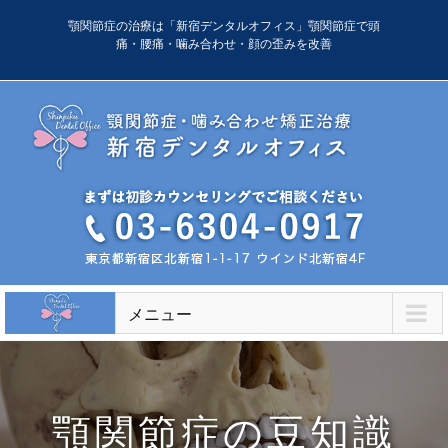
Skip
顎関節症の治療は「新宿デンタルオフィス」顎関節症で頭
to
痛・腰痛・噛み合わせ・顔の歪みを改善
content
メニュー
顎関節症の豆知識