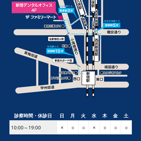
診察時間・休診日
日
月
火
水
木
金
土
10:00～19:00
×
○
○
×
○
○
○