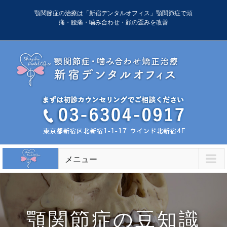
Skip
顎関節症の治療は「新宿デンタルオフィス」顎関節症で頭
to
痛・腰痛・噛み合わせ・顔の歪みを改善
content
メニュー
顎関節症の豆知識