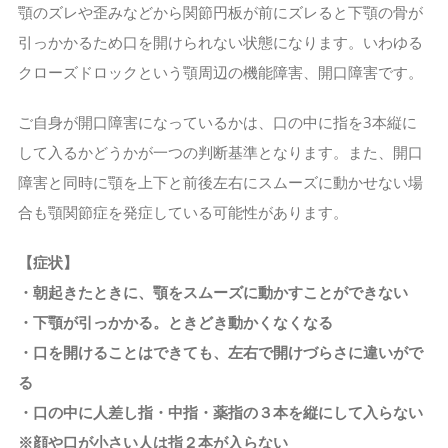
顎のズレや歪みなどから関節円板が前にズレると下顎の骨が
引っかかるため口を開けられない状態になります。いわゆる
クローズドロックという顎周辺の機能障害、開口障害です。
ご自身が開口障害になっているかは、口の中に指を3本縦に
して入るかどうかが一つの判断基準となります。また、開口
障害と同時に顎を上下と前後左右にスムーズに動かせない場
合も顎関節症を発症している可能性があります。
【症状】
・朝起きたときに、顎をスムーズに動かすことができない
・下顎が引っかかる。ときどき動かくなくなる
・口を開けることはできても、左右で開けづらさに違いがで
る
・口の中に人差し指・中指・薬指の３本を縦にして入らない
※顔や口が小さい人は指２本が入らない