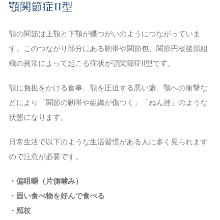
顎関節症II型
顎の関節は上顎と下顎が蝶つがいのようにつながっていま
す。このつながり部分にある靭帯や関節包、関節円板後部組
織の異常によって起こる症状が顎関節症II型です。
顎に負担をかける食事、顎を圧迫する悪い癖、顎への衝撃な
どにより「関節の靭帯や組織が傷つく」「ねん挫」のような
状態になります。
日常生活で以下のような生活習慣がある人に多く見られます
ので注意が必要です。
・偏咀嚼（片側噛み）
・固い食べ物を好んで食べる
・頬杖