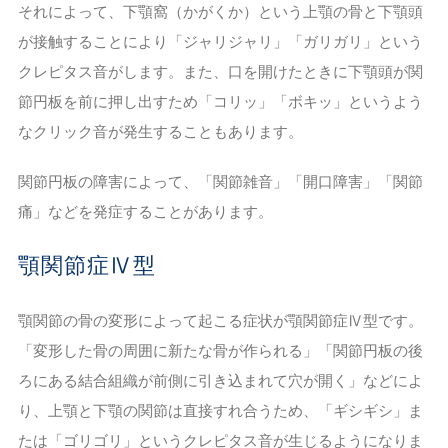
それによって、下顎窩（かがくか）という上顎の骨と下顎頭
が接触することにより「ジャリジャリ」「ガリガリ」という
クレピタス音がします。また、口を開けたときに下顎頭が関
節円板を前に押し出すため「コリッ」「ボキッ」というよう
なクリック音が発生することもあります。
関節円板の障害によって、「関節雑音」「開口障害」「関節
痛」などを発症することがあります。
顎関節症Ⅳ型
顎関節の骨の変形によって起こる症状が顎関節症Ⅳ型です。
「変形した骨の周囲に新たな骨が作られる」「関節円板の後
ろにある結合組織が前側に引き込まれて穴が開く」などによ
り、上顎と下顎の関節は直接すれ合うため、「ギシギシ」ま
たは「ゴリゴリ」というクレピタス音が生じるようになりま