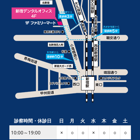
診察時間・休診日
日
月
火
水
木
金
土
10:00～19:00
×
○
○
×
○
○
○