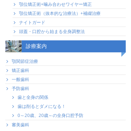
顎位矯正術+噛み合わせワイヤー矯正
顎位矯正術（抜本的な治療法）+補綴治療
ナイトガード
頭蓋・口腔から始まる全身調整法
診療案内
顎関節症治療
矯正歯科
一般歯科
予防歯科
歯と全身の関係
歯は削るとダメになる！
0～20歳、20歳～の全身口腔予防
審美歯科