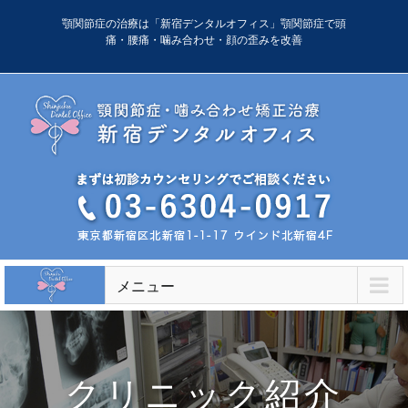
Skip
顎関節症の治療は「新宿デンタルオフィス」顎関節症で頭
to
痛・腰痛・噛み合わせ・顔の歪みを改善
content
メニュー
クリニック紹介