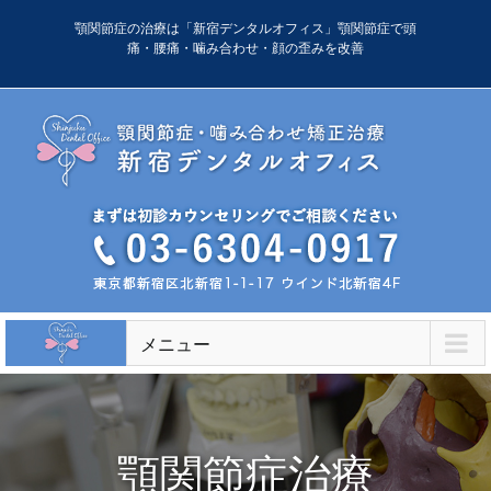
Skip
顎関節症の治療は「新宿デンタルオフィス」顎関節症で頭
to
痛・腰痛・噛み合わせ・顔の歪みを改善
content
メニュー
顎関節症治療