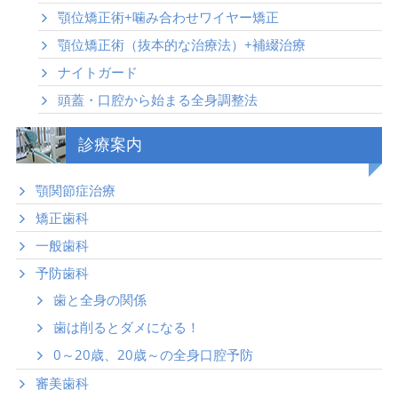
顎位矯正術+噛み合わせワイヤー矯正
顎位矯正術（抜本的な治療法）+補綴治療
ナイトガード
頭蓋・口腔から始まる全身調整法
診療案内
顎関節症治療
矯正歯科
一般歯科
予防歯科
歯と全身の関係
歯は削るとダメになる！
0～20歳、20歳～の全身口腔予防
審美歯科