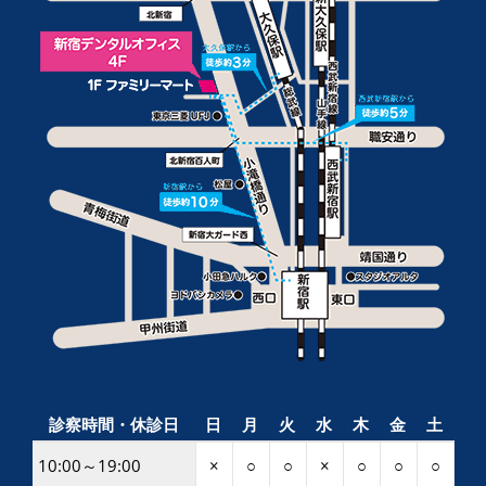
診察時間・休診日
日
月
火
水
木
金
土
10:00～19:00
×
○
○
×
○
○
○