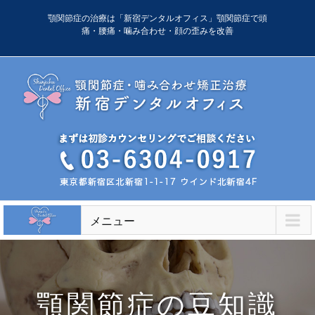
Skip
顎関節症の治療は「新宿デンタルオフィス」顎関節症で頭
to
痛・腰痛・噛み合わせ・顔の歪みを改善
content
メニュー
顎関節症の豆知識