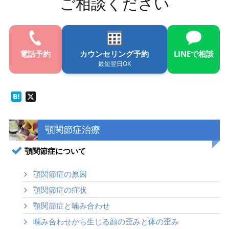
ご相談ください
電話
予約
カウンセリング予約
LINE
で相談
最短翌日OK
Hatena
X
顎関節症治療
顎関節症について
顎関節症の原因
顎関節症の症状
顎関節症と噛み合わせ
噛み合わせから生じる顔の歪みと体の歪み